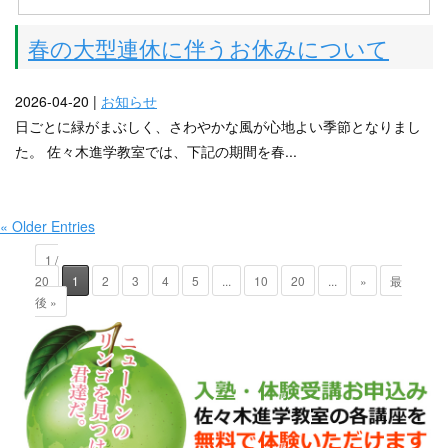
春の大型連休に伴うお休みについて
2026-04-20 |
お知らせ
日ごとに緑がまぶしく、さわやかな風が心地よい季節となりまし
た。 佐々木進学教室では、下記の期間を春...
« Older Entries
1 /
20
1
2
3
4
5
...
10
20
...
»
最
後 »