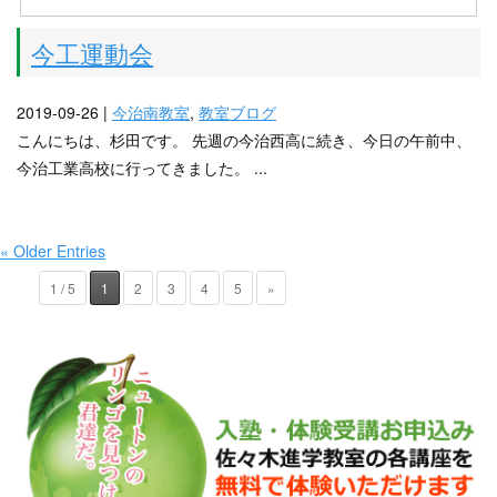
今工運動会
2019-09-26 |
今治南教室
,
教室ブログ
こんにちは、杉田です。 先週の今治西高に続き、今日の午前中、
今治工業高校に行ってきました。 ...
« Older Entries
1 / 5
1
2
3
4
5
»