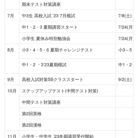
期末テスト対策講座
7月
中3生 高校入試 ’23 7月模試
7/8(土)
中1・2・3 夏期講習スタート
7/24(月)
小学生 夏休み特別勉強会
7/24(月)
8月
小3・4・5・6 夏期チャレンジテスト
小3～5：8/
中1・2 ・3’23夏期模試
中1・2 ：8
9月
高校入試対策SSクラススタート
9/2(土)
10月
ステップアップテスト(中間テスト対策)
中間テスト対策講座
第2回英検
第2回漢検
11月
小学生・中学生 ’23冬期講習受付開始