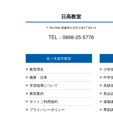
日高教室
〒794-0064 愛媛県今治市小泉4丁目6-12
TEL：0898-25-5778
佐々木進学教室
教育理念
小学
概要・沿革
中学
学習指導について
高校
教室案内
英会
サイトご利用規約
速脳
プライバシーポリシー
季節