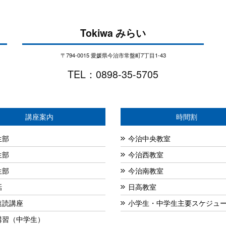
Tokiwa みらい
〒794-0015 愛媛県今治市常盤町7丁目1-43
TEL：0898-35-5705
講座案内
時間割
生部
今治中央教室
生部
今治西教室
生部
今治南教室
話
日高教室
速読講座
小学生・中学生主要スケジュ
講習（中学生）