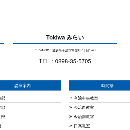
Tokiwa みらい
〒794-0015 愛媛県今治市常盤町7丁目1-43
TEL：0898-35-5705
講座案内
時間割
生部
今治中央教室
生部
今治西教室
生部
今治南教室
話
日高教室