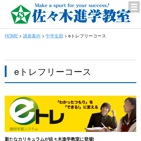
HOME
>
講座案内
>
中学生部
>
eトレフリーコース
eトレフリーコース
新たなカリキュラムが佐々木進学教室に登場!