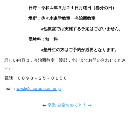
日時：令和４年３月２１日月曜日（春分の日）
場所：佐々木進学教室 今治西教室
※他教室では実施する予定はございません。
受験料：無 料
※塾外生の方はご予約が必要となります。
詳しい内容は，今治西教室 渡部，小川までお問い合わせくださ
い。
電話：０８９８－２５－０１５０
mail：
west@chorus.ocn.ne.jp
←
卒業
合格おめでとう →