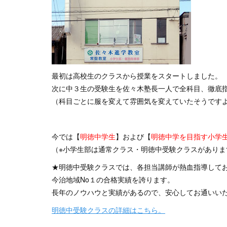
最初は高校生のクラスから授業をスタートしました。
次に中３生の受験生を佐々木塾長一人で全科目、徹底
（科目ごとに服を変えて雰囲気を変えていたそうです
今では【
明徳中学生
】および【
明徳中学を目指す小学
（※小学生部は通常クラス・明徳中受験クラスがありま
★明徳中受験クラスでは、各担当講師が熱血指導して
今治地域No１の合格実績を誇ります。
長年のノウハウと実績があるので、安心してお通いい
明徳中受験クラスの詳細はこちら。