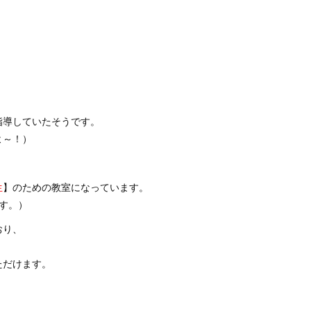
指導していたそうです。
よ～！）
生
】のための教室になっています。
す。）
おり、
ただけます。