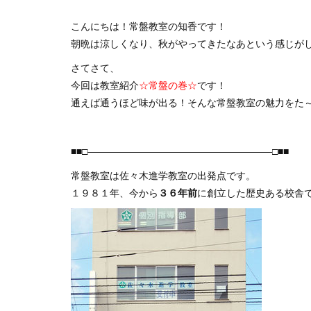
こんにちは！常盤教室の知香です！
朝晩は涼しくなり、秋がやってきたなあという感じがし
さてさて、
今回は教室紹介
☆常盤の巻☆
です！
通えば通うほど味が出る！そんな常盤教室の魅力をた
■■□―――――――――――――――――――□■■
常盤教室は佐々木進学教室の出発点です。
１９８１年、今から
３６年前
に創立した歴史ある校舎