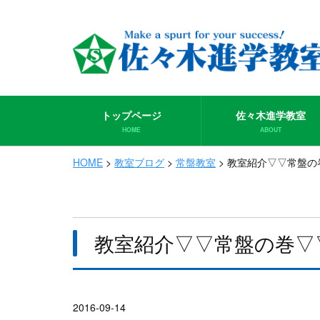
トップページ
佐々木進学教室
HOME
ABOUT
HOME
>
教室ブログ
>
常盤教室
>
教室紹介▽▽常盤の
教室紹介▽▽常盤の巻▽
2016-09-14