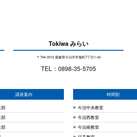
Tokiwa みらい
〒794-0015 愛媛県今治市常盤町7丁目1-43
TEL：0898-35-5705
講座案内
時間割
生部
今治中央教室
生部
今治西教室
生部
今治南教室
話
日高教室