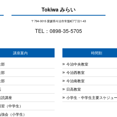
Tokiwa みらい
〒794-0015 愛媛県今治市常盤町7丁目1-43
TEL：0898-35-5705
講座案内
時間割
生部
今治中央教室
生部
今治西教室
生部
今治南教室
話
日高教室
速読講座
小学生・中学生主要スケジュ
講習（中学生）
勉強会（小学生）