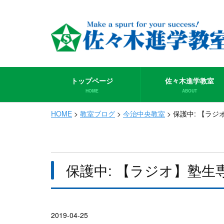
トップページ
佐々木進学教室
HOME
ABOUT
HOME
>
教室ブログ
>
今治中央教室
>
保護中: 【ラジ
保護中: 【ラジオ】塾生専
2019-04-25